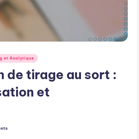
ng et Analytique
 de tirage au sort :
ation et
nts