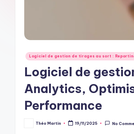
Posted
Logiciel de gestion de tirages au sort : Reporti
in
Logiciel de gestion
Analytics, Optimis
Performance
Théo Martin
19/11/2025
No Comme
Posted
by