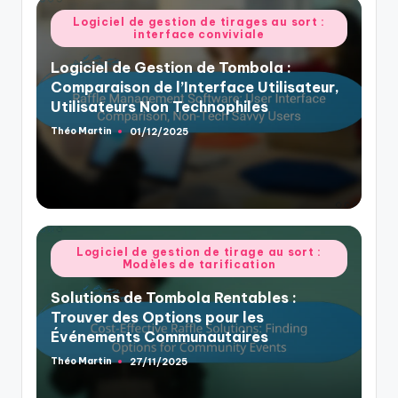
Posted
Logiciel de gestion de tirages au sort :
interface conviviale
in
Logiciel de Gestion de Tombola :
Comparaison de l’Interface Utilisateur,
Utilisateurs Non Technophiles
Théo Martin
01/12/2025
Posted
by
Posted
Logiciel de gestion de tirage au sort :
Modèles de tarification
in
Solutions de Tombola Rentables :
Trouver des Options pour les
Événements Communautaires
Théo Martin
27/11/2025
Posted
by