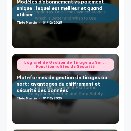
Modèles d’abonnement vs paiement
unique : lequel est meilleur et quand
utiliser
Théo Martin
01/12/2025
Posted
by
Posted
Logiciel de Gestion de Tirage au Sort :
Fonctionnalités de Sécurité
in
Plateformes de gestion de tirages au
sort : avantages du chiffrement et
sécurité des données
Théo Martin
01/12/2025
Posted
by