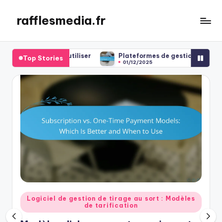
rafflesmedia.fr
Skip
to
content
eur et quand utiliser
Plateformes de gestion de tirages au 
Top Stories
01/12/2025
Posted
Logiciel de gestion de tirage au sort : Modèles
de tarification
in