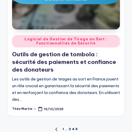
Posted
Logiciel de Gestion de Tirage au Sort :
Fonctionnalités de Sécurité
in
Outils de gestion de tombola :
sécurité des paiements et confiance
des donateurs
Les outils de gestion de tirages au sort en France jouent
un rôle crucial en garantissant la sécurité des paiements
et en renforçant la confiance des donateurs. En utilisant
des…
Théo Martin
16/10/2025
Posted
by
Posts
1
…
3
4
5
PREVIOUS